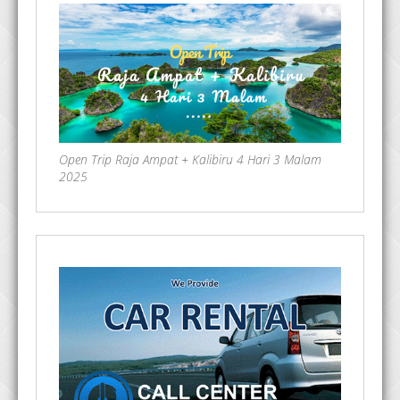
Open Trip Raja Ampat + Kalibiru 4 Hari 3 Malam
2025