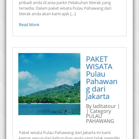
pribadi anda di area parkir Pelabuhan Merak yang
tersedia. Dalam paket wisata Pulau Pahawang dari
Merak anda akan kami ajak […]
Read More
PAKET
WISATA
Pulau
Pahawan
g dari
Jakarta
By laditatour |
| Category
PULAU
PAHAWANG
Paket wisata Pulau Pahawang dari Jakarta ini kami
kemas sesuai dari kebutuhan anda yang tidak memiliki