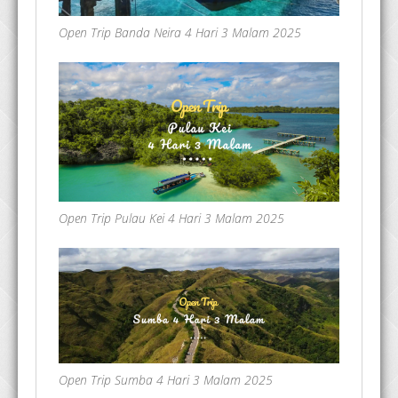
Open Trip Banda Neira 4 Hari 3 Malam 2025
Open Trip Pulau Kei 4 Hari 3 Malam 2025
Open Trip Sumba 4 Hari 3 Malam 2025