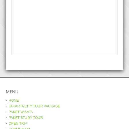
MENU
HOME
JAKARTA CITY TOUR PACKAGE
PAKET WISATA
PAKET STUDY TOUR
OPEN TRIP