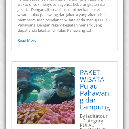
waktu untuk menyusun agenda keberangkatan dari
Jakarta. Dengan alternatif ini, kami berikan paket
wisata pulau pahawang dari Jakarta yang akan lebih
mempermudah perjalanan wisata anda menuju Pulau
Pahawang. Dengan ragam kegiatan menarik yang
dapat anda lakukan di Pulau Pahawang […]
Read More
PAKET
WISATA
Pulau
Pahawan
g dari
Lampung
By laditatour |
| Category
PULAU