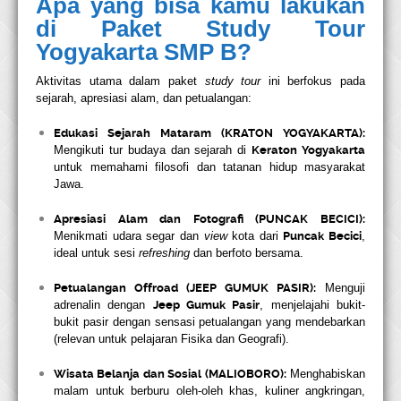
Apa yang bisa kamu lakukan
di Paket Study Tour
Yogyakarta SMP B?
Aktivitas utama dalam paket
study tour
ini berfokus pada
sejarah, apresiasi alam, dan petualangan:
Edukasi Sejarah Mataram (KRATON YOGYAKARTA):
Mengikuti tur budaya dan sejarah di
Keraton Yogyakarta
untuk memahami filosofi dan tatanan hidup masyarakat
Jawa.
Apresiasi Alam dan Fotografi (PUNCAK BECICI):
Menikmati udara segar dan
view
kota dari
Puncak Becici
,
ideal untuk sesi
refreshing
dan berfoto bersama.
Petualangan Offroad (JEEP GUMUK PASIR):
Menguji
adrenalin dengan
Jeep Gumuk Pasir
, menjelajahi bukit-
bukit pasir dengan sensasi petualangan yang mendebarkan
(relevan untuk pelajaran Fisika dan Geografi).
Wisata Belanja dan Sosial (MALIOBORO):
Menghabiskan
malam untuk berburu oleh-oleh khas, kuliner angkringan,