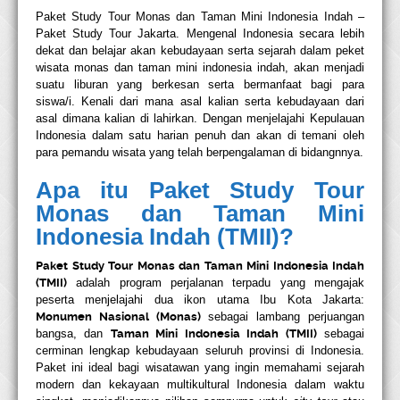
Paket Study Tour Monas dan
Taman Mini Indonesia Indah
–
Paket Study Tour Jakarta.
Mengenal Indonesia secara lebih
dekat dan belajar akan kebudayaan serta sejarah dalam peket
wisata
monas
dan
taman mini indonesia indah
, akan menjadi
suatu liburan yang berkesan serta bermanfaat bagi para
siswa/i. Kenali dari mana asal kalian serta kebudayaan dari
asal dimana kalian di lahirkan. Dengan menjelajahi Kepulauan
Indonesia dalam satu harian penuh dan akan di temani oleh
para pemandu wisata yang telah berpengalaman di bidangnnya.
Apa itu Paket Study Tour
Monas dan Taman Mini
Indonesia Indah (TMII)?
Paket Study Tour Monas dan Taman Mini Indonesia Indah
(TMII)
adalah program perjalanan terpadu yang mengajak
peserta menjelajahi dua ikon utama Ibu Kota Jakarta:
Monumen Nasional (Monas)
sebagai lambang perjuangan
bangsa, dan
Taman Mini Indonesia Indah (TMII)
sebagai
cerminan lengkap kebudayaan seluruh provinsi di Indonesia.
Paket ini ideal bagi wisatawan yang ingin memahami sejarah
modern dan kekayaan multikultural Indonesia dalam waktu