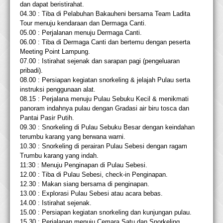
dan dapat beristirahat.
04.30 : Tiba di Pelabuhan Bakauheni bersama Team Ladita
Tour menuju kendaraan dan Dermaga Canti.
05.00 : Perjalanan menuju Dermaga Canti.
06.00 : Tiba di Dermaga Canti dan bertemu dengan peserta
Meeting Point Lampung.
07.00 : Istirahat sejenak dan sarapan pagi (pengeluaran
pribadi).
08.00 : Persiapan kegiatan snorkeling & jelajah Pulau serta
instruksi penggunaan alat.
08.15 : Perjalana menuju Pulau Sebuku Kecil & menikmati
panoram indahnya pulau dengan Gradasi air biru tosca dan
Pantai Pasir Putih.
09.30 : Snorkeling di
Pulau Sebuku
Besar dengan keindahan
terumbu karang yang berwana warni.
10.30 : Snorkeling di perairan Pulau Sebesi dengan ragam
Trumbu karang yang indah.
11:30 : Menuju Penginapan di Pulau Sebesi.
12.00 : Tiba di Pulau Sebesi, check-in Penginapan.
12.30 : Makan siang bersama di penginapan.
13.00 : Explorasi Pulau Sebesi atau acara bebas.
14.00 : Istirahat sejenak.
15.00 : Persiapan kegiatan snorkeling dan kunjungan pulau.
15.30 : Perjalanan menuju Cemara Satu dan Snorkeling.