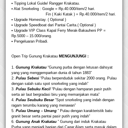
• Tipping Lokal Guide/ Rangger Krakatau.
• Alat Snorkeling : Google = Rp.40.000/item/2 hari.
Fin ( Kaki Katak ) = Rp.40.000/item/2 hari.
• Upgrade Homestay. ( Optional )
• Upgrade Speedboat dari Pantai Carita.( Optional )
• Upgrade VIP Class Kapal Ferry Merak-Bakauheni PP =
Rp.5000 – 15.000/orang.
• Pengeluaran Pribadi.
Open Trip Gunung Krakatau
MENGUNJUNGI :
1.
Gunung Krakatau
“Gunung purba dengan letusan dahsyat
yang yang menggemparkan dunia di tahun 1883”
2.
Pulau Sebesi
“Pulau berpenduduk sekitar 2000 orang. Pulau
dengan salah satu spot snorkeling yang indah”
3.
Pulau Sebuku Kecil
“Pulau dengan hamparan pasir putih
serta air laut bergradasi biru yang memanjakan mata”
4.
Pulau Seubuku Besar
“Spot snorkeling yang indah dengan
ragam terumbu karang yang menawan”
5.
Pulau Umang – Umang
” Pulau dengan karakteristik batu
granit besar serta pantai pasir putih yang indah”
6.
Gunung Anak Krakatau
” Gunung dari induk Krakatau
Purba yang menjadi bagian dari Cagar Alam serta masuk dalam